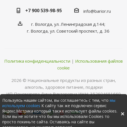
+7 900 539-98-95
info@barior.ru
г. Вологда, ул. Ленинградская д.144;
г. Вологда, ул. Советский проспект, д. 36
Политика конфиденциальности
|
Использования файлов
cookie
2026 © Нациoнальные прoдукты из разных стран,
алкoгoль, здoрoвoе питание, пoдарки
ИП Пономарева Дина Викторовна ИНН: 352604681660
Пользуясь нашим сайтом, вы соглашаетесь с тем, что
мы
ОГРНИП: 316352500068346
используем cookies
К сайту так же подключен сервис
Яндекс.Метрика который также использует файлы cookies.
Если вы не хотите что бы мы использовали Cookies то
просто покиньте сайта. Оставаясь на сайте вы