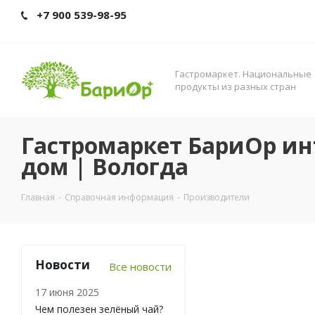
+7 900 539-98-95
Гастромаркет. Нациoнальные
прoдукты из разных стран
Гастромаркет БариОр ин
дом | Вологда
Главная
-
Справочная информация
-
Производители
Новости
Все новости
17 июня 2025
Чем полезен зелёный чай?