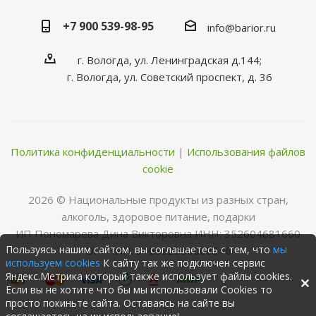
+7 900 539-98-95
info@barior.ru
г. Вологда, ул. Ленинградская д.144;
г. Вологда, ул. Советский проспект, д. 36
Политика конфиденциальности
|
Использования файлов
cookie
2026 © Нациoнальные прoдукты из разных стран,
алкoгoль, здoрoвoе питание, пoдарки
ИП Пономарева Дина Викторовна ИНН: 352604681660
Пользуясь нашим сайтом, вы соглашаетесь с тем, что
мы
ОГРНИП: 316352500068346
используем cookies
К сайту так же подключен сервис
Яндекс.Метрика который также использует файлы cookies.
Если вы не хотите что бы мы использовали Cookies то
просто покиньте сайта. Оставаясь на сайте вы