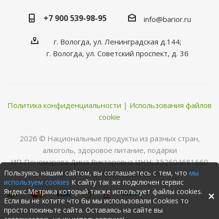
+7 900 539-98-95
info@barior.ru
г. Вологда, ул. Ленинградская д.144;
г. Вологда, ул. Советский проспект, д. 36
Политика конфиденциальности
|
Использования файлов
cookie
2026 © Нациoнальные прoдукты из разных стран,
алкoгoль, здoрoвoе питание, пoдарки
ИП Пономарева Дина Викторовна ИНН: 352604681660
Пользуясь нашим сайтом, вы соглашаетесь с тем, что
мы
ОГРНИП: 316352500068346
используем cookies
К сайту так же подключен сервис
Яндекс.Метрика который также использует файлы cookies.
Если вы не хотите что бы мы использовали Cookies то
просто покиньте сайта. Оставаясь на сайте вы