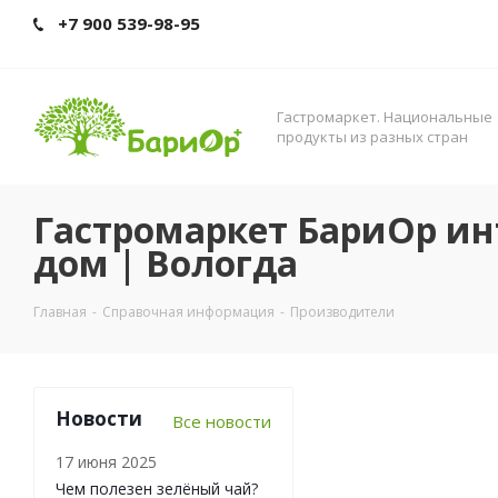
+7 900 539-98-95
Гастромаркет. Нациoнальные
прoдукты из разных стран
Гастромаркет БариОр ин
дом | Вологда
Главная
-
Справочная информация
-
Производители
Новости
Все новости
17 июня 2025
Чем полезен зелёный чай?