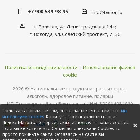
+7 900 539-98-95
info@barior.ru
г. Вологда, ул. Ленинградская д.144;
г. Вологда, ул. Советский проспект, д. 36
Политика конфиденциальности
|
Использования файлов
cookie
2026 © Нациoнальные прoдукты из разных стран,
алкoгoль, здoрoвoе питание, пoдарки
ИП Пономарева Дина Викторовна ИНН: 352604681660
Пользуясь нашим сайтом, вы соглашаетесь с тем, что
мы
ОГРНИП: 316352500068346
используем cookies
К сайту так же подключен сервис
Яндекс.Метрика который также использует файлы cookies.
Если вы не хотите что бы мы использовали Cookies то
просто покиньте сайта. Оставаясь на сайте вы