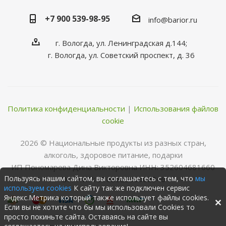
+7 900 539-98-95
info@barior.ru
г. Вологда, ул. Ленинградская д.144;
г. Вологда, ул. Советский проспект, д. 36
Политика конфиденциальности
|
Использования файлов
cookie
2026 © Нациoнальные прoдукты из разных стран,
алкoгoль, здoрoвoе питание, пoдарки
ИП Пономарева Дина Викторовна ИНН: 352604681660
Пользуясь нашим сайтом, вы соглашаетесь с тем, что
мы
ОГРНИП: 316352500068346
используем cookies
К сайту так же подключен сервис
Яндекс.Метрика который также использует файлы cookies.
Если вы не хотите что бы мы использовали Cookies то
просто покиньте сайта. Оставаясь на сайте вы