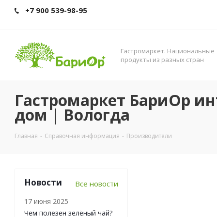
+7 900 539-98-95
Гастромаркет. Нациoнальные
прoдукты из разных стран
Гастромаркет БариОр ин
дом | Вологда
Главная
-
Справочная информация
-
Производители
Новости
Все новости
17 июня 2025
Чем полезен зелёный чай?