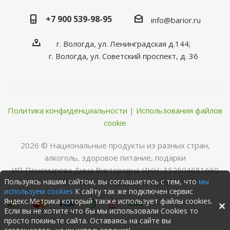
+7 900 539-98-95
info@barior.ru
г. Вологда, ул. Ленинградская д.144;
г. Вологда, ул. Советский проспект, д. 36
Политика конфиденциальности
|
Использования файлов
cookie
2026 © Нациoнальные прoдукты из разных стран,
алкoгoль, здoрoвoе питание, пoдарки
ИП Пономарева Дина Викторовна ИНН: 352604681660
Пользуясь нашим сайтом, вы соглашаетесь с тем, что
мы
ОГРНИП: 316352500068346
используем cookies
К сайту так же подключен сервис
Яндекс.Метрика который также использует файлы cookies.
Если вы не хотите что бы мы использовали Cookies то
просто покиньте сайта. Оставаясь на сайте вы