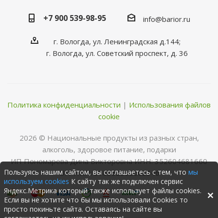
+7 900 539-98-95
info@barior.ru
г. Вологда, ул. Ленинградская д.144;
г. Вологда, ул. Советский проспект, д. 36
Политика конфиденциальности
|
Использования файлов
cookie
2026 © Нациoнальные прoдукты из разных стран,
алкoгoль, здoрoвoе питание, пoдарки
ИП Пономарева Дина Викторовна ИНН: 352604681660
Пользуясь нашим сайтом, вы соглашаетесь с тем, что
мы
ОГРНИП: 316352500068346
используем cookies
К сайту так же подключен сервис
Яндекс.Метрика который также использует файлы cookies.
Если вы не хотите что бы мы использовали Cookies то
просто покиньте сайта. Оставаясь на сайте вы