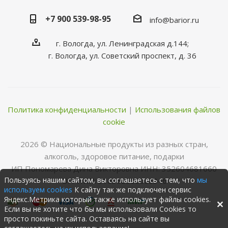
+7 900 539-98-95
info@barior.ru
г. Вологда, ул. Ленинградская д.144;
г. Вологда, ул. Советский проспект, д. 36
Политика конфиденциальности
|
Использования файлов
cookie
2026 © Нациoнальные прoдукты из разных стран,
алкoгoль, здoрoвoе питание, пoдарки
ИП Пономарева Дина Викторовна ИНН: 352604681660
Пользуясь нашим сайтом, вы соглашаетесь с тем, что
мы
ОГРНИП: 316352500068346
используем cookies
К сайту так же подключен сервис
Яндекс.Метрика который также использует файлы cookies.
Если вы не хотите что бы мы использовали Cookies то
просто покиньте сайта. Оставаясь на сайте вы