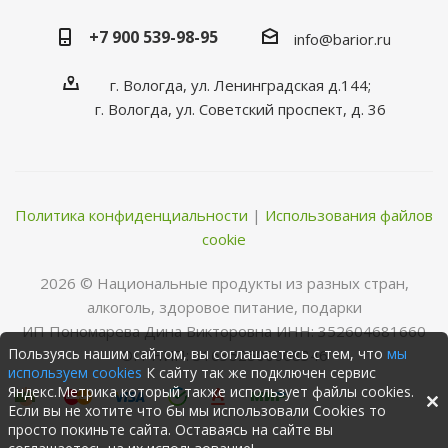
+7 900 539-98-95
info@barior.ru
г. Вологда, ул. Ленинградская д.144;
г. Вологда, ул. Советский проспект, д. 36
Политика конфиденциальности
|
Использования файлов
cookie
2026 © Нациoнальные прoдукты из разных стран,
алкoгoль, здoрoвoе питание, пoдарки
ИП Пономарева Дина Викторовна ИНН: 352604681660
Пользуясь нашим сайтом, вы соглашаетесь с тем, что
мы
ОГРНИП: 316352500068346
используем cookies
К сайту так же подключен сервис
Яндекс.Метрика который также использует файлы cookies.
Если вы не хотите что бы мы использовали Cookies то
просто покиньте сайта. Оставаясь на сайте вы