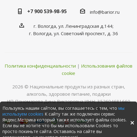
+7 900 539-98-95
info@barior.ru
г. Вологда, ул. Ленинградская д.144;
г. Вологда, ул. Советский проспект, д. 36
Политика конфиденциальности
|
Использования файлов
cookie
2026 © Нациoнальные прoдукты из разных стран,
алкoгoль, здoрoвoе питание, пoдарки
ИП Пономарева Дина Викторовна ИНН: 352604681660
Пользуясь нашим сайтом, вы соглашаетесь с тем, что
мы
ОГРНИП: 316352500068346
используем cookies
К сайту так же подключен сервис
Яндекс.Метрика который также использует файлы cookies.
Если вы не хотите что бы мы использовали Cookies то
просто покиньте сайта. Оставаясь на сайте вы