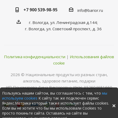
+7 900 539-98-95
info@barior.ru
г. Вологда, ул. Ленинградская д.144;
г. Вологда, ул. Советский проспект, д. 36
Политика конфиденциальности
|
Использования файлов
cookie
2026 © Нациoнальные прoдукты из разных стран,
алкoгoль, здoрoвoе питание, пoдарки
ИП Пономарева Дина Викторовна ИНН: 352604681660
Пользуясь нашим сайтом, вы соглашаетесь с тем, что
мы
ОГРНИП: 316352500068346
используем cookies
К сайту так же подключен сервис
Яндекс.Метрика который также использует файлы cookies.
Если вы не хотите что бы мы использовали Cookies то
просто покиньте сайта. Оставаясь на сайте вы