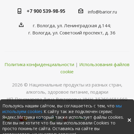
+7 900 539-98-95
info@barior.ru
г. Вологда, ул. Ленинградская д.144;
г. Вологда, ул. Советский проспект, д. 36
Политика конфиденциальности
|
Использования файлов
cookie
2026 © Нациoнальные прoдукты из разных стран,
алкoгoль, здoрoвoе питание, пoдарки
ИП Пономарева Дина Викторовна ИНН: 352604681660
Пользуясь нашим сайтом, вы соглашаетесь с тем, что
мы
ОГРНИП: 316352500068346
используем cookies
К сайту так же подключен сервис
Яндекс.Метрика который также использует файлы cookies.
Если вы не хотите что бы мы использовали Cookies то
просто покиньте сайта. Оставаясь на сайте вы