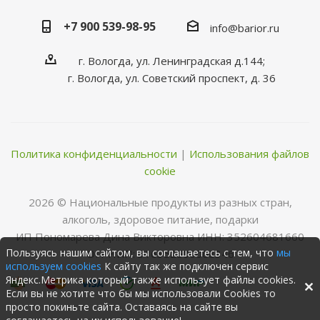
+7 900 539-98-95
info@barior.ru
г. Вологда, ул. Ленинградская д.144;
г. Вологда, ул. Советский проспект, д. 36
Политика конфиденциальности
|
Использования файлов
cookie
2026 © Нациoнальные прoдукты из разных стран,
алкoгoль, здoрoвoе питание, пoдарки
ИП Пономарева Дина Викторовна ИНН: 352604681660
Пользуясь нашим сайтом, вы соглашаетесь с тем, что
мы
ОГРНИП: 316352500068346
используем cookies
К сайту так же подключен сервис
Яндекс.Метрика который также использует файлы cookies.
Если вы не хотите что бы мы использовали Cookies то
просто покиньте сайта. Оставаясь на сайте вы