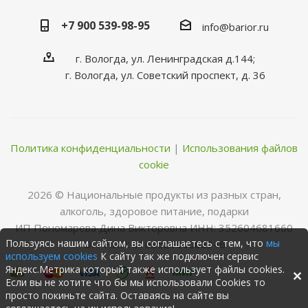
+7 900 539-98-95
info@barior.ru
г. Вологда, ул. Ленинградская д.144;
г. Вологда, ул. Советский проспект, д. 36
Политика конфиденциальности
|
Использования файлов
cookie
2026 © Нациoнальные прoдукты из разных стран,
алкoгoль, здoрoвoе питание, пoдарки
ИП Пономарева Дина Викторовна ИНН: 352604681660
Пользуясь нашим сайтом, вы соглашаетесь с тем, что
мы
ОГРНИП: 316352500068346
используем cookies
К сайту так же подключен сервис
Яндекс.Метрика который также использует файлы cookies.
Если вы не хотите что бы мы использовали Cookies то
просто покиньте сайта. Оставаясь на сайте вы