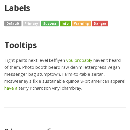
Labels
Default
Primary
Success
Info
Warning
Danger
Tooltips
Tight pants next level keffiyeh
you probably
haven't heard
of them. Photo booth beard raw denim letterpress vegan
messenger bag stumptown. Farm-to-table seitan,
mcsweeney's fixie sustainable quinoa 8-bit american apparel
have a
terry richardson vinyl chambray.